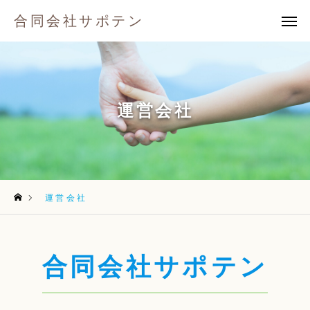
合同会社サポテン
合同会社サポテン
メール
TOP
運営会社
運営会社
放課後等デイサービス
採用情報
運営会社
お知らせ
合同会社サポテン
お問い合わせ